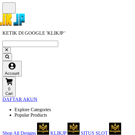
KETIK DI GOOGLE 'KLIKJP '
Account
0
Cart
DAFTAR AKUN
Explore Categories
Popular Products
Shop All Designs
KLIKJP
SITUS SLOT