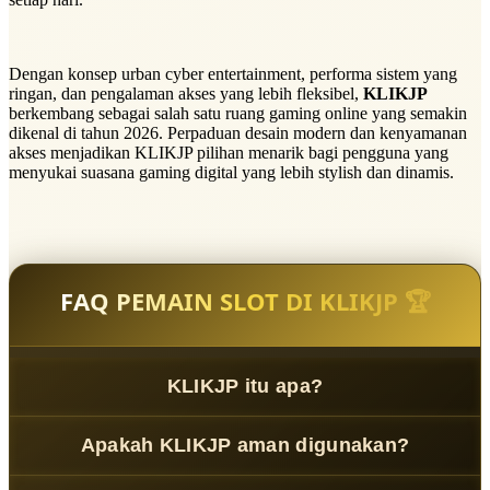
Dengan konsep urban cyber entertainment, performa sistem yang
ringan, dan pengalaman akses yang lebih fleksibel,
KLIKJP
berkembang sebagai salah satu ruang gaming online yang semakin
dikenal di tahun 2026. Perpaduan desain modern dan kenyamanan
akses menjadikan KLIKJP pilihan menarik bagi pengguna yang
menyukai suasana gaming digital yang lebih stylish dan dinamis.
FAQ PEMAIN SLOT DI KLIKJP 🏆
KLIKJP itu apa?
KLIKJP
adalah platform slot online terpercaya dengan
Apakah KLIKJP aman digunakan?
sistem modern dan layanan profesional.
Ya, menggunakan sistem keamanan berlapis untuk