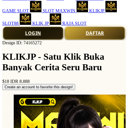
GAME SLOT
SLOT MAXWIN
KLIKJP
SLOT88
KLIK JP
RAJA SLOT
LOGIN
DAFTAR
Design ID: 74165272
KLIKJP - Satu Klik Buka
Banyak Cerita Seru Baru
$18
IDR 8.888
Create an account to favorite this design!