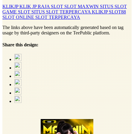
KLIKJP
KLIK JP
RAJA SLOT
SLOT MAXWIN
SITUS SLOT
GAME SLOT
SITUS SLOT TERPERCAYA
KLIKJP
SLOT88
SLOT ONLINE
SLOT TERPERCAYA
The links above have been automatically generated based on tag
usage by third-party designers on the TeePublic platform.
Share this design: