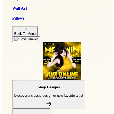
Wall Art
Pillows
Back To Menu
Shop Designs
Discover a classic design or new favorite artist