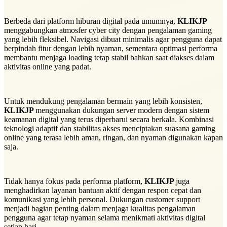
Berbeda dari platform hiburan digital pada umumnya,
KLIKJP
menggabungkan atmosfer cyber city dengan pengalaman gaming
yang lebih fleksibel. Navigasi dibuat minimalis agar pengguna dapat
berpindah fitur dengan lebih nyaman, sementara optimasi performa
membantu menjaga loading tetap stabil bahkan saat diakses dalam
aktivitas online yang padat.
Untuk mendukung pengalaman bermain yang lebih konsisten,
KLIKJP
menggunakan dukungan server modern dengan sistem
keamanan digital yang terus diperbarui secara berkala. Kombinasi
teknologi adaptif dan stabilitas akses menciptakan suasana gaming
online yang terasa lebih aman, ringan, dan nyaman digunakan kapan
saja.
Tidak hanya fokus pada performa platform,
KLIKJP
juga
menghadirkan layanan bantuan aktif dengan respon cepat dan
komunikasi yang lebih personal. Dukungan customer support
menjadi bagian penting dalam menjaga kualitas pengalaman
pengguna agar tetap nyaman selama menikmati aktivitas digital
setiap hari.