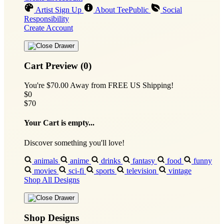
Artist Sign Up
About TeePublic
Social
Responsibility
Create Account
Cart Preview (0)
You're
$70.00
Away from
FREE US Shipping!
$0
$70
Your Cart is empty...
Discover something you'll love!
animals
anime
drinks
fantasy
food
funny
movies
sci-fi
sports
television
vintage
Shop All Designs
Shop Designs