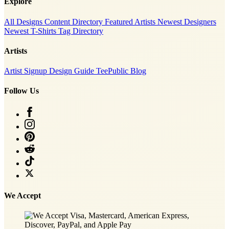
Explore
All Designs
Content Directory
Featured Artists
Newest Designers
Newest T-Shirts
Tag Directory
Artists
Artist Signup
Design Guide
TeePublic Blog
Follow Us
We Accept