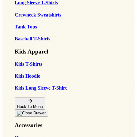
Long Sleeve T-Shirts
Crewneck Sweatshirts
Tank Tops
Baseball T-Shirts
Kids Apparel
Kids T-Shirts
Kids Hoodie
Kids Long Sleeve T-Shirt
Back To Menu
Accessories