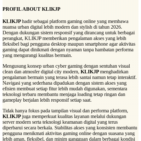
PROFIL ABOUT KLIKJP
KLIKJP
hadir sebagai platform gaming online yang membawa
nuansa urban digital lebih modern dan stylish di tahun 2026.
Dengan dukungan sistem responsif yang dirancang untuk berbagai
perangkat, KLIKJP memberikan pengalaman akses yang lebih
fleksibel bagi pengguna desktop maupun smartphone agar aktivitas
gaming dapat dinikmati dengan nyaman tanpa hambatan performa
yang mengurangi kualitas bermain.
Mengusung konsep urban cyber gaming dengan sentuhan visual
clean dan atmosfer digital city modern,
KLIKJP
menghadirkan
pengalaman bermain yang terasa lebih santai namun tetap interaktif.
Navigasi yang sederhana dipadukan dengan sistem akses yang
efisien membuat setiap fitur lebih mudah digunakan, sementara
teknologi terbaru membantu menjaga loading tetap ringan dan
gameplay berjalan lebih responsif setiap saat.
Tidak hanya fokus pada tampilan visual dan performa platform,
KLIKJP
juga memperkuat kualitas layanan melalui dukungan
server modern serta teknologi keamanan digital yang terus
diperbarui secara berkala. Stabilitas akses yang konsisten membantu
pengguna menikmati aktivitas gaming online dengan suasana yang
lebih aman, fleksibel, dan minim gangguan dalam berbagai kondisi