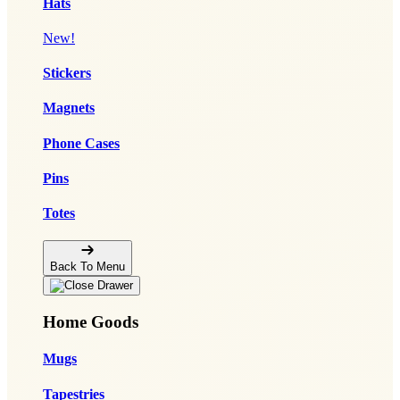
Hats
New!
Stickers
Magnets
Phone Cases
Pins
Totes
Back To Menu
Home Goods
Mugs
Tapestries