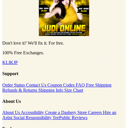
Don't love it? We'll fix it. For free.
100% Free Exchanges.
KLIKJP
Support
Order Status
Contact Us
Coupon Codes
FAQ
Free Shipping
Refunds & Returns
Shipping Info
Size Chart
About Us
About Us
Accessibility
Create a Dashery Store
Careers
Hire an
Artist
Social Responsibility
TeePublic Reviews