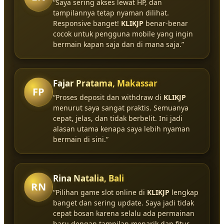
“Saya sering akses lewat HP, dan
tampilannya tetap nyaman dilihat.
Responsive banget!
KLIKJP
benar-benar
cocok untuk pengguna mobile yang ingin
bermain kapan saja dan di mana saja.”
Fajar Pratama, Makassar
FP
“Proses deposit dan withdraw di
KLIKJP
menurut saya sangat praktis. Semuanya
cepat, jelas, dan tidak berbelit. Ini jadi
alasan utama kenapa saya lebih nyaman
bermain di sini.”
Rina Natalia, Bali
RN
“Pilihan game slot online di
KLIKJP
lengkap
banget dan sering update. Saya jadi tidak
cepat bosan karena selalu ada permainan
baru dengan tampilan menarik dan fitur