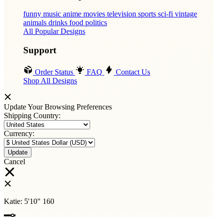
funny
music
anime
movies
television
sports
sci-fi
vintage
animals
drinks
food
politics
All Popular Designs
Support
Order Status
FAQ
Contact Us
Shop All Designs
Update Your Browsing Preferences
Shipping Country:
Currency:
Cancel
Katie:
5'10"
160