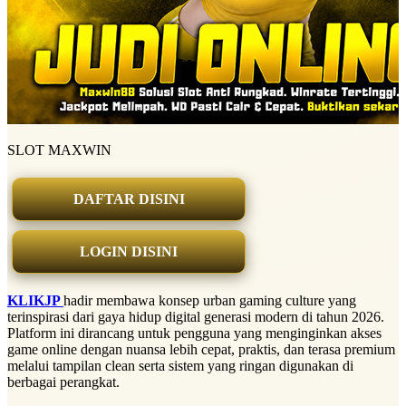
SLOT MAXWIN
DAFTAR DISINI
LOGIN DISINI
KLIKJP
hadir membawa konsep urban gaming culture yang
terinspirasi dari gaya hidup digital generasi modern di tahun 2026.
Platform ini dirancang untuk pengguna yang menginginkan akses
game online dengan nuansa lebih cepat, praktis, dan terasa premium
melalui tampilan clean serta sistem yang ringan digunakan di
berbagai perangkat.