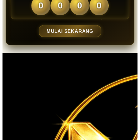
0
0
0
0
MULAI SEKARANG