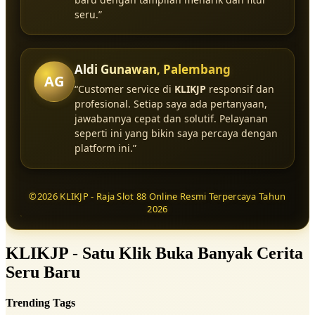
seru.”
Aldi Gunawan, Palembang
AG
“Customer service di
KLIKJP
responsif dan
profesional. Setiap saya ada pertanyaan,
jawabannya cepat dan solutif. Pelayanan
seperti ini yang bikin saya percaya dengan
platform ini.”
©2026 KLIKJP - Raja Slot 88 Online Resmi Terpercaya Tahun
2026
KLIKJP - Satu Klik Buka Banyak Cerita
Seru Baru
Trending Tags